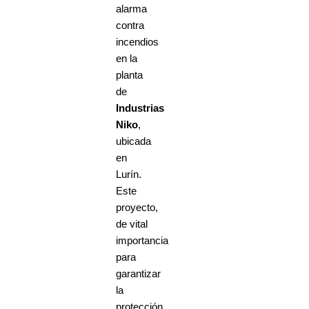
alarma
contra
incendios
en la
planta
de
Industrias
Niko
,
ubicada
en
Lurín.
Este
proyecto,
de vital
importancia
para
garantizar
la
protección