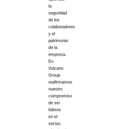
la
seguridad
de los
colaboradores
y el
patrimonio
de la
empresa.
En
Vulcano
Group
reafirmamos
nuestro
compromiso
de ser
líderes
en el
sector,