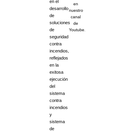
en el
en
desarrollo
nuestro
de
canal
soluciones
de
de
Youtube.
seguridad
CONTÁCTENOS
contra
incendios,
reflejados
en la
exitosa
ejecución
del
sistema
contra
incendios
y
sistema
de