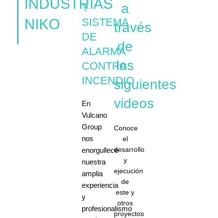
INDUSTRIAS
a
Y
NIKO
SISTEMA
través
DE
de
ALARMA
los
CONTRA
INCENDIO
siguientes
videos
En
Vulcano
Group
Conoce
nos
el
desarrollo
enorgullece
y
nuestra
ejecución
amplia
de
experiencia
este y
y
otros
profesionalismo
proyectos