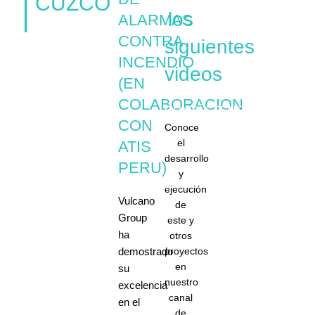
CUZCO
los
ALARMAS
CONTRA
siguientes
INCENDIO
videos
(EN
COLABORACION
CONTÁCTENOS
CON
Conoce
el
ATIS
desarrollo
PERU)
y
ejecución
Vulcano
de
Group
este y
ha
otros
demostrado
proyectos
en
su
nuestro
excelencia
canal
en el
de