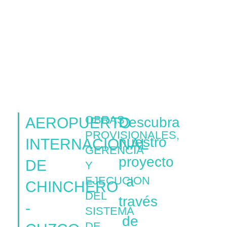
OBRAS
AEROPUERTO
Descubra
PROVISIONALES,
nuestro
INTERNACIONAL
GERENCIA
proyecto
DE
Y
a
EJECUCION
CHINCHERO
DEL
través
-
SISTEMA
de
DE